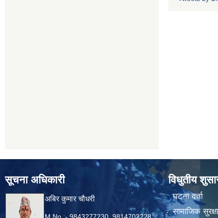
सूचना अधिकारी
विधुतीय शुस
घटना दर्ता
अबिर कुमार चौधरी
सामाजिक सुरक्ष
M.No.:- 9843277230, 9814702228