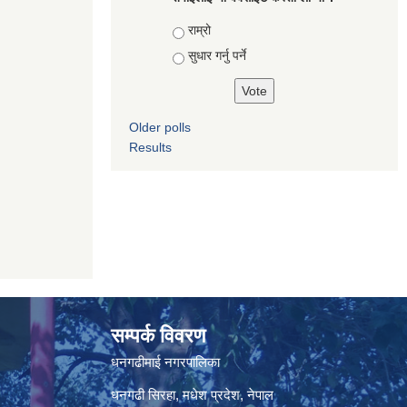
Choices
राम्रो
सुधार गर्नु पर्ने
Older polls
Results
सम्पर्क विवरण
धनगढीमाई नगरपालिका
धनगढी सिरहा, मधेश प्रदेश, नेपाल