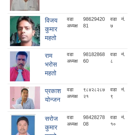
वडा
98629420
वडा नं.
विजय
अध्यक्ष
81
७
कुमार
महतो
वडा
98182868
वडा नं.
राम
अध्यक्ष
60
८
भरोस
महतो
वडा
९८४२८२८७
वडा नं.
प्रकाश
अध्यक्ष
२१
९
योन्जन
वडा
98428278
वडा नं.
सरोज
अध्यक्ष
08
१०
कुमार