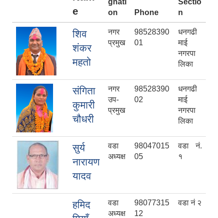
gnati
Sectio
e
on
Phone
n
नगर
98528390
धनगढी
शिव
प्रमुख
01
माई
शंकर
नगरपा
महतो
लिका
नगर
98528390
धनगढी
संगिता
उप-
02
माई
कुमारी
प्रमुख
नगरपा
चौधरी
लिका
वडा
98047015
वडा नं.
सुर्य
अध्यक्ष
05
१
नारायण
यादव
वडा
98077315
वडा नं २
हमिद
अध्यक्ष
12