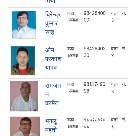
मियाँ
वडा
98428400
वडा नं.
बिरेन्द्र
अध्यक्ष
00
३
कुमार
साह
वडा
98428402
वडा नं.
ओम
अध्यक्ष
30
४
प्रकाश
यादव
वडा
98117490
वडा नं.
रामजत
अध्यक्ष
96
५
न
कामैत
वडा
९८५२८३९०
वडा नं.
भगलु
अध्यक्ष
०८
६
महतो