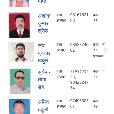
महतो
वडा
98167821
वडा नं.
अशोक
अध्यक्ष
83
११
कुमार
श्रेष्ठ
वडा
98528740
वडा नं.
जय
अध्यक्ष
01
१२ /
प्रकाश
प्रवक्ता
ठाकुर
वडा
९८५२८३९०
वडा नं.
सूर्यमान
अध्यक्ष
१५,
१३
तामा
98428247
ङ्ग
74
वडा
97496303
वडा नं.
अमित
अध्यक्ष
61
१४
ठकुरी