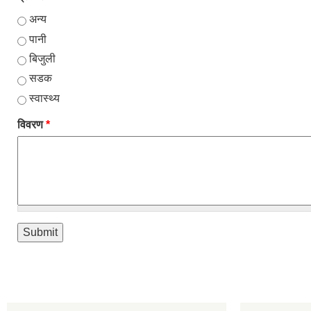
अन्य
पानी
बिजुली
सडक
स्वास्थ्य
विवरण
*