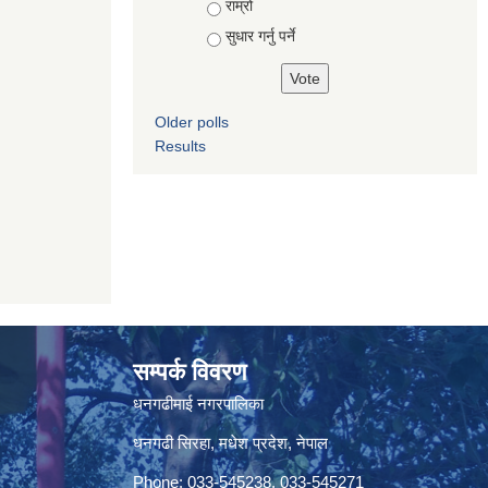
Choices
राम्रो
सुधार गर्नु पर्ने
Older polls
Results
सम्पर्क विवरण
धनगढीमाई नगरपालिका
धनगढी सिरहा, मधेश प्रदेश, नेपाल
Phone: 033-545238, 033-545271