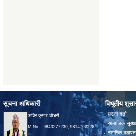
सूचना अधिकारी
विधुतीय शुस
घटना दर्ता
अबिर कुमार चौधरी
सामाजिक सुरक्ष
M.No.:- 9843277230, 9814702228
नागरिक वडापत्