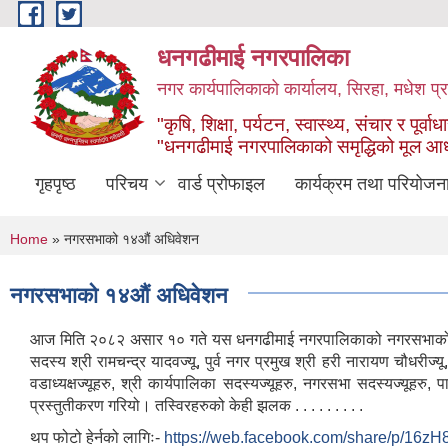
Skip to main content
धनगढीमाई नगरपालिका
नगर कार्यपालिकाको कार्यालय, सिरहा, मधेश प्र
"कृषि, शिक्षा, पर्यटन, स्वास्थ्य, संचार र पूर्वाध
"धनगढीमाई नगरपालिकाको समृद्धिको मूल आ
गृहपृष्ठ
परिचय
वार्ड प्रोफाइल
कार्यक्रम तथा परियोजन
You are here
Home
» नगरसभाको १४औं अधिवेशन
नगरसभाको १४औं अधिवेशन
आज मिति २०८२ असार १० गते यस धनगढीमाई नगरपालिकाको नगरसभाको १४औं
सदस्य श्री रामचन्द्र यादवज्यू, पुर्व नगर प्रमुख श्री हरी नारायण चौधरीज्यू
वडाध्यक्षज्यूहरु, श्री कार्यपालिका सदस्यज्यूहरु, नगरसभा सदस्यज्यूहरु, प
प्रस्तुतीकरण गरियो। तस्विरहरुको केही झलक . . . . . . . . .
थप फोटो हेर्नको लागिः-
https://web.facebook.com/share/p/16zH