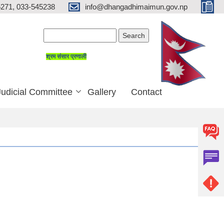
271, 033-545238
info@dhangadhimaimun.gov.np
Search form
Search
श्रम संसार प्रणाली
Judicial Committee
Gallery
Contact