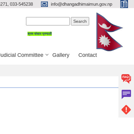
271, 033-545238
info@dhangadhimaimun.gov.np
Search form
Search
श्रम संसार प्रणाली
Judicial Committee
Gallery
Contact