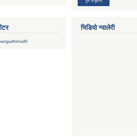
पुरा हेर्नुहोस्
वीटर
भिडियाे ग्यालेरी
DhangadhimaiM