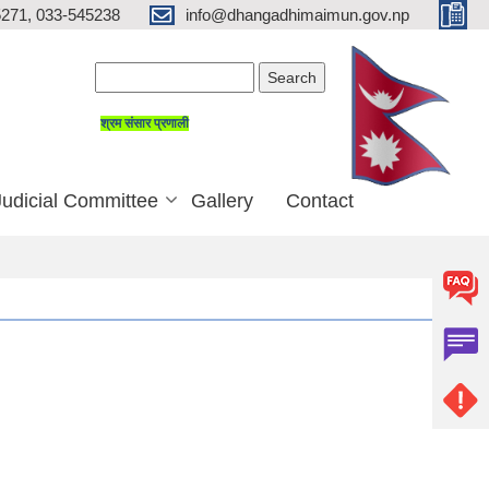
271, 033-545238
info@dhangadhimaimun.gov.np
Search form
Search
श्रम संसार प्रणाली
Judicial Committee
Gallery
Contact