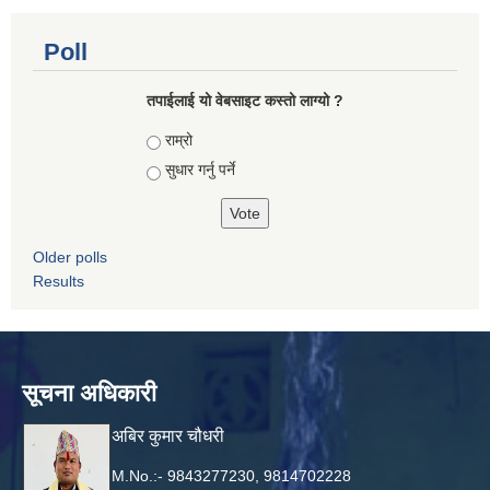
Poll
तपाई‌लाई यो वेबसाइट कस्तो लाग्यो ?
Choices
राम्रो
सुधार गर्नु पर्ने
Older polls
Results
सूचना अधिकारी
अबिर कुमार चौधरी
M.No.:- 9843277230, 9814702228