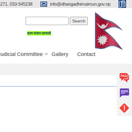
271, 033-545238
info@dhangadhimaimun.gov.np
Search form
Search
श्रम संसार प्रणाली
Judicial Committee
Gallery
Contact