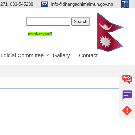
271, 033-545238
info@dhangadhimaimun.gov.np
Search form
Search
श्रम संसार प्रणाली
Judicial Committee
Gallery
Contact