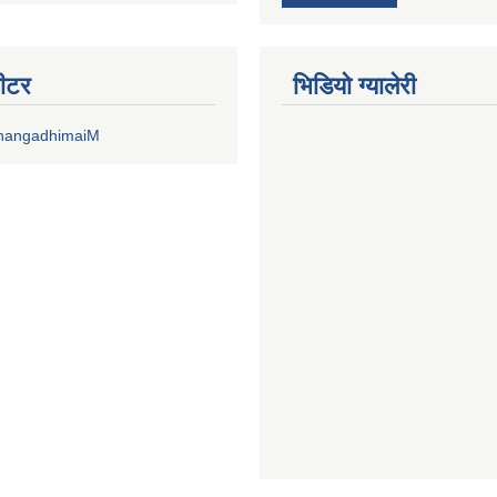
वीटर
भिडियाे ग्यालेरी
DhangadhimaiM