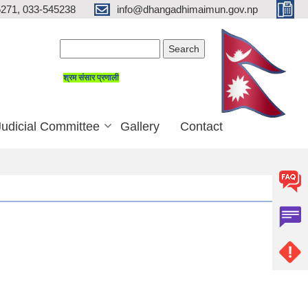
271, 033-545238
info@dhangadhimaimun.gov.np
Search form
Search
श्रम संसार प्रणाली
Judicial Committee
Gallery
Contact