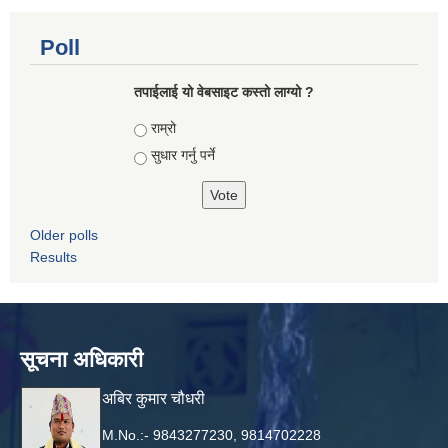
Poll
तपाई‌लाई यो वेबसाइट कस्तो लाग्यो ?
Choices
राम्रो
सुधार गर्नु पर्ने
Older polls
Results
सूचना अधिकारी
अबिर कुमार चौधरी
M.No.:- 9843277230, 9814702228