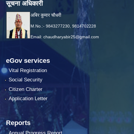
सूचना अधिकारी
अबिर कुमार चौधरी
M.No.:- 9843277230, 9814702228
Email:
chaudharyabir25@gmail.com
eGov services
Vital Registration
Social Security
Citizen Charter
Application Letter
Reports
Annual Progress Report