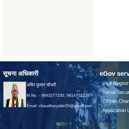
सूचना अधिकारी
eGov serv
Vital Registr
अबिर कुमार चौधरी
Social Secur
M.No.:- 9843277230, 9814702228
Citizen Char
Email:
chaudharyabir25@gmail.com
Application 