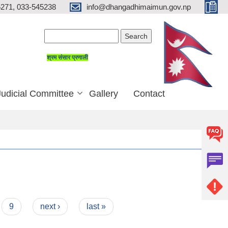
271, 033-545238
info@dhangadhimaimun.gov.np
Search form
Search
श्रम संसार प्रणाली
Judicial Committee
Gallery
Contact
9
next ›
last »