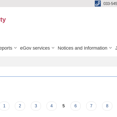
033-545
ty
eports
eGov services
Notices and Information
1
2
3
4
5
6
7
8