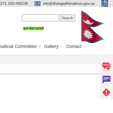
271, 033-545238
info@dhangadhimaimun.gov.np
Search form
Search
श्रम संसार प्रणाली
Judicial Committee
Gallery
Contact