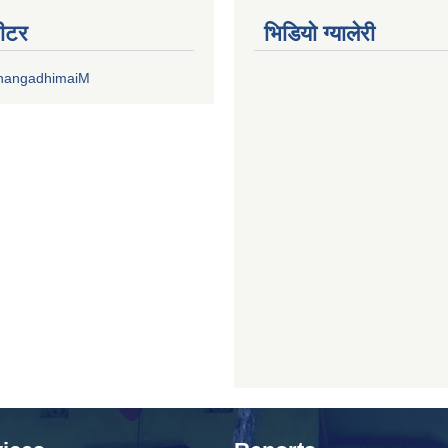
वीटर
भिडियाे ग्यालेरी
DhangadhimaiM