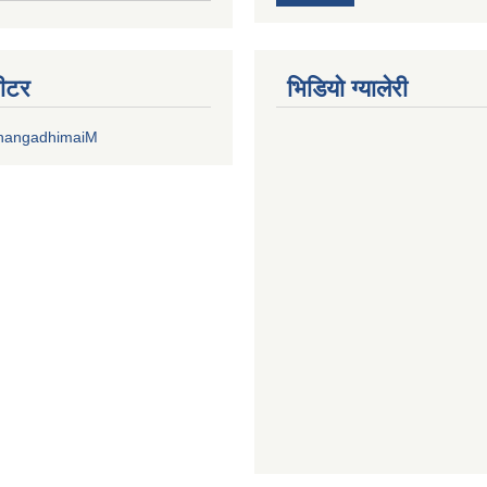
वीटर
भिडियाे ग्यालेरी
DhangadhimaiM