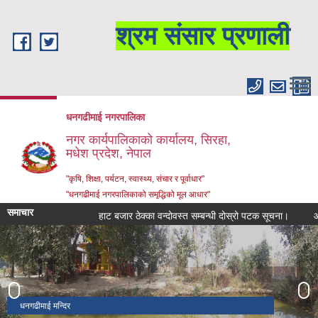
Skip to main content
श्रम संसार प्रणाली
धनगढीमाई नगरपालिका
नगर कार्यपालिकाको कार्यालय, सिरहा,
मधेश प्रदेश, नेपाल
"कृषि, शिक्षा, पर्यटन, स्वास्थ्य, संचार र पूर्वाधार"
"धनगढीमाई नगरपालिकाको समृद्धिको मूल आधार"
समाचार
हाट बजार ठेक्का वन्दोवस्त सम्बन्धी दोस्रो पटक सूचना।
आशय पत्र
धनगढीमाई मन्दिर
धनगढीमाई मन्दिर
वडा नं. १४, धनगढीमाई न.पा.