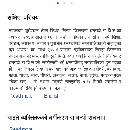
संक्षिप्त परिचय
नेपालको पूर्वाञ्चल क्षेत्र स्थित सिरहा जिल्लामा धनगढी गा.वि.स.को
स्थापना २०४७ सालमा भएको थियो । दीर्घकालिन सोच "कृषि, शिक्षा,
पर्यटन, स्वास्थ्य, संचार र पूर्वाधार-धनगढीमाई नगरपालिकाको समृद्धिको
मूल आधार" का साथ २०७४ सालमा पूर्वाञ्चलको सिरहा जिल्लामा
नेपाल सरकार मन्त्रिपरिषद्को मिति २०७२ आश्विन १ गतेको निर्णयबाट
धनगढी गा.वि.स.को स्तरोन्नती भई धनगढीमाई नगरपालिका हुन गएको
हो । यस नगरपालिकामा बसोबास गर्ने जात जातिहरुमा क्षेत्री, ब्राहमण,
महतो, यादव, थारु, चौधरी, तामाङ्ग, सदाय, मोची, श्रेष्ठ, मगरहरु मुख्य
रहेका छन् । यो स्थान समुद्री सतहदेखि १४० मि.को उचाईमा र
काठमाडौं देखि पूर्व २५५ कि.मि.को दु
Read more
about संक्षिप्त परिचय
English
घाइते व्यक्तिहरुको वर्गीकरण सम्बन्धी सूचना।
Read more
about घाइते व्यक्तिहरुको वर्गीकरण सम्बन्धी सूचना।