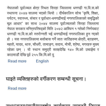
नेपालको पूर्वाञ्चल क्षेत्र स्थित सिरहा जिल्लामा धनगढी गा.वि.स.को
स्थापना २०४७ सालमा भएको थियो । दीर्घकालिन सोच "कृषि, शिक्षा,
पर्यटन, स्वास्थ्य, संचार र पूर्वाधार-धनगढीमाई नगरपालिकाको समृद्धिको
मूल आधार" का साथ २०७४ सालमा पूर्वाञ्चलको सिरहा जिल्लामा
नेपाल सरकार मन्त्रिपरिषद्को मिति २०७२ आश्विन १ गतेको निर्णयबाट
धनगढी गा.वि.स.को स्तरोन्नती भई धनगढीमाई नगरपालिका हुन गएको
हो । यस नगरपालिकामा बसोबास गर्ने जात जातिहरुमा क्षेत्री, ब्राहमण,
महतो, यादव, थारु, चौधरी, तामाङ्ग, सदाय, मोची, श्रेष्ठ, मगरहरु मुख्य
रहेका छन् । यो स्थान समुद्री सतहदेखि १४० मि.को उचाईमा र
काठमाडौं देखि पूर्व २५५ कि.मि.को दु
Read more
about संक्षिप्त परिचय
English
घाइते व्यक्तिहरुको वर्गीकरण सम्बन्धी सूचना।
Read more
about घाइते व्यक्तिहरुको वर्गीकरण सम्बन्धी सूचना।